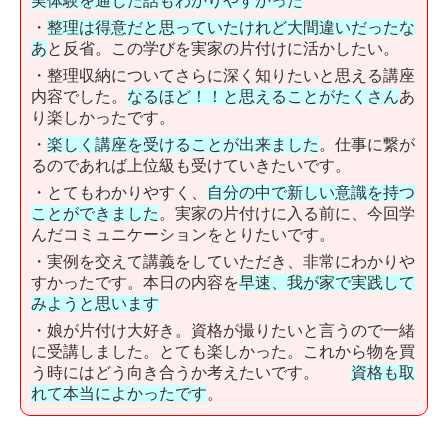
実体験を通じた話もわかりやすかった
・
整理は得意だと思っていたけれど大間違いだったな
あ
と反省。この学びを実家の片付けに活かしたい。
・整理収納についてさらに深く知りたいと思える講座
内容でした。
なるほど！！と思えることがたくさん
あ
り楽しかったです。
・
楽しく講座を受けることが出来ました
。仕事に繋が
るのであれば上位級も受けていきたいです。
・とてもわかりやすく、
自分の中で新しい意識を持つ
ことができました
。実家の片付けに入る前に、今回学
んだコミュニケーションをとりたいです。
・実例を交えて講義をしていただき、非常にわかりや
すかったです。本日の内容を
早速、我が家で実践して
みようと思います
・娘が片付け大好き。資格が撮りたいと言うので一緒
に受講しました。とても楽しかった。これから物を買
う時にはどう向き合うか考えたいです。
資格も取
れて本当によかったです
。